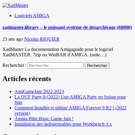
Logiciels AMIGA
xadmaster.library – le puissant système de désarchivage (68000)
23 ans ago
Nicolas RIQUIER
XadMaster La documentation Amigaguide pour le logiciel
XadMASTER. 7zip ou WinRAR d'AMIGA. (suite…)
Rechercher :
Articles récents
AmiGameJam 2022-2023
La OUF Party 8 (2022) Une AMIGA Party en Suisse pour
Juin
Comment Installer et utiliser AMIGA Forever 9 R2 ! (2022
version)
Amiga Blitz Basic Game Jam !
Installation des indispensables pour Workbench 3.x